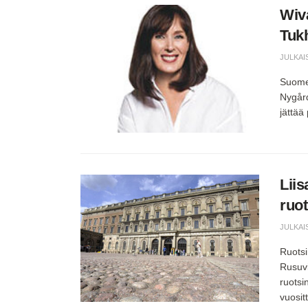
Wiv
Tukh
JULKAI
Suomen
Nygård
jättää
Liis
ruot
JULKAI
Ruotsi
Rusuvi
ruotsi
vuositt