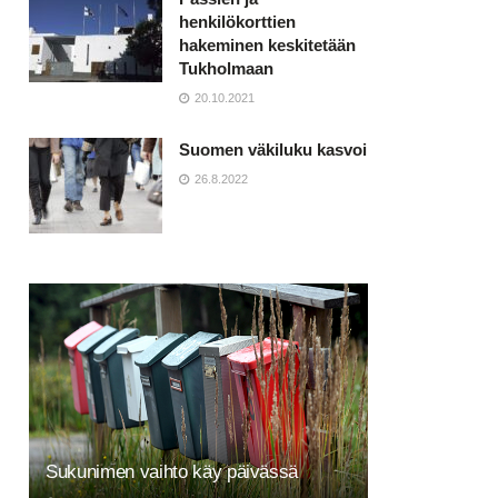
henkilökorttien
hakeminen keskitetään
Tukholmaan
20.10.2021
Suomen väkiluku kasvoi
26.8.2022
Sukunimen vaihto käy päivässä