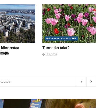
RUOTSINSUOMALAISET
 kiinnostaa
Tunnetko taiat?
ttajia
16.6.2026
4.7.2026