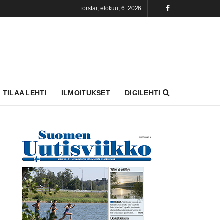
torstai, elokuu, 6. 2026
TILAA LEHTI
ILMOITUKSET
DIGILEHTI