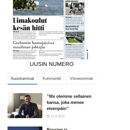
UUSIN NUMERO
Suosituimmat
Kommentit
Viimeisimmät
”Me olemme sellainen
kansa, joka menee
eteenpäin”
14.4.2022
Passien ja