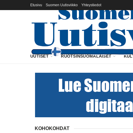
Etusivu
Suomen Uutisviikko
Yhteystiedot
UUTISET
RUOTSINSUOMALAISET
KUL
KOHOKOHDAT