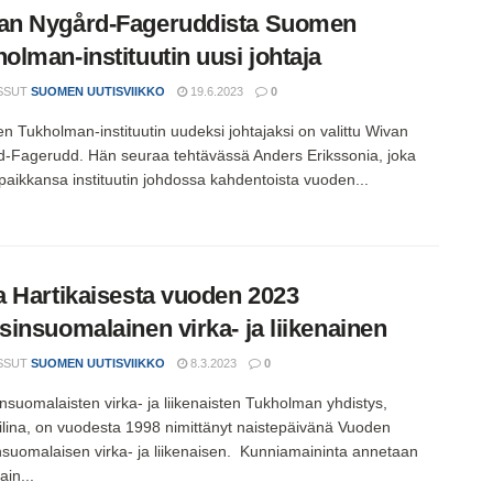
an Nygård-Fageruddista Suomen
olman-instituutin uusi johtaja
SSUT
SUOMEN UUTISVIIKKO
19.6.2023
0
 Tukholman-instituutin uudeksi johtajaksi on valittu Wivan
-Fagerudd. Hän seuraa tehtävässä Anders Erikssonia, joka
 paikkansa instituutin johdossa kahdentoista vuoden...
a Hartikaisesta vuoden 2023
sinsuomalainen virka- ja liikenainen
SSUT
SUOMEN UUTISVIIKKO
8.3.2023
0
nsuomalaisten virka- ja liikenaisten Tukholman yhdistys,
lina, on vuodesta 1998 nimittänyt naistepäivänä Vuoden
nsuomalaisen virka- ja liikenaisen. Kunniamaininta annetaan
ain...