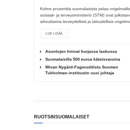
Kolme prosenttia suomalaisista pelaa ongelmallises
sosiaali- ja terveysministeriö (STM) ovat julkista
aiheuttamia terveydellisiä ja taloudellisia ongelm
LUE LISÄÄ
Asuntojen hinnat hurjassa laskussa
Suomalaisilla 500 euroa käteisvaroina
Wivan Nygård-Fageruddista Suomen
Tukholman-instituutin uusi johtaja
RUOTSINSUOMALAISET