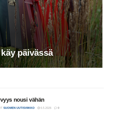
 käy päivässä
vyys nousi vähän
UT
SUOMEN UUTISVIIKKO
6.5.2026
0