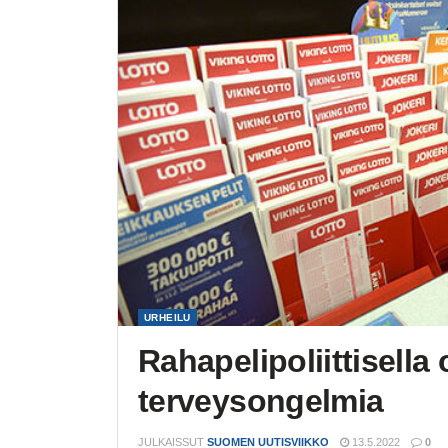
URHEILU
Rahapelipoliittisella
terveysongelmia
JULKAISSUT
SUOMEN UUTISVIIKKO
13.5.2022
0