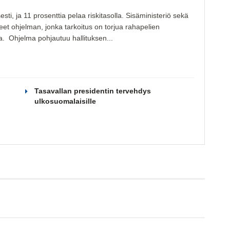
ti, ja 11 prosenttia pelaa riskitasolla. Sisäministeriö sekä
neet ohjelman, jonka tarkoitus on torjua rahapelien
ia. Ohjelma pohjautuu hallituksen...
Tasavallan presidentin tervehdys
ulkosuomalaisille