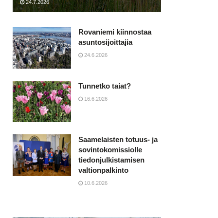
24.7.2026
Rovaniemi kiinnostaa
asuntosijoittajia
24.6.2026
Tunnetko taiat?
16.6.2026
Saamelaisten totuus- ja
sovintokomissiolle
tiedonjulkistamisen
valtionpalkinto
10.6.2026