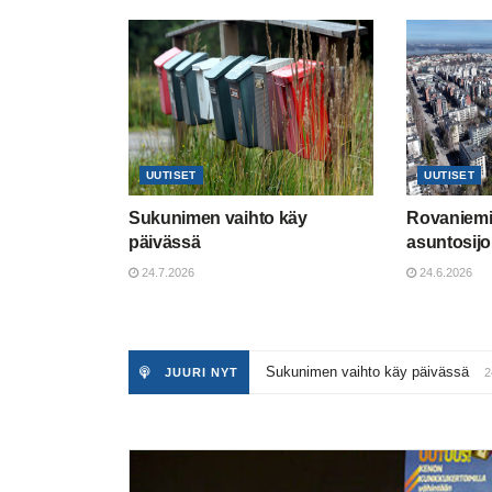
UUTISET
UUTISET
Sukunimen vaihto käy
Rovaniemi
päivässä
asuntosijoi
24.7.2026
24.6.2026
Sukunimen vaihto käy päivässä
JUURI NYT
2