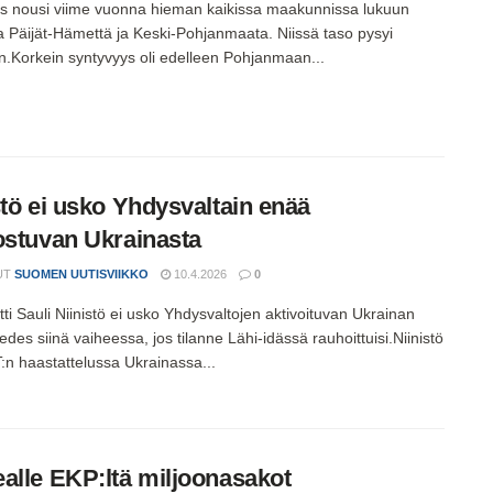
s nousi viime vuonna hieman kaikissa maakunnissa lukuun
a Päijät-Hämettä ja Keski-Pohjanmaata. Niissä taso pysyi
n.Korkein syntyvyys oli edelleen Pohjanmaan...
stö ei usko Yhdysvaltain enää
ostuvan Ukrainasta
UT
SUOMEN UUTISVIIKKO
10.4.2026
0
ti Sauli Niinistö ei usko Yhdysvaltojen aktivoituvan Ukrainan
des siinä vaiheessa, jos tilanne Lähi-idässä rauhoittuisi.Niinistö
T:n haastattelussa Ukrainassa...
alle EKP:ltä miljoonasakot