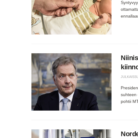
Syntyvyy
ottamatt
ennallaa
Niini
kiinn
JULKAISS
President
suhteen e
pohtii M
Norde