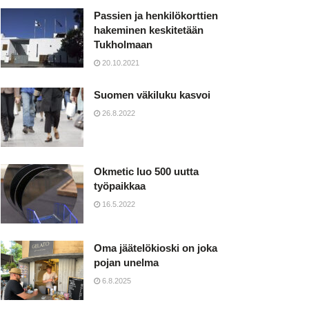
Passien ja henkilökorttien
hakeminen keskitetään
Tukholmaan
20.10.2021
Suomen väkiluku kasvoi
26.8.2022
Okmetic luo 500 uutta
työpaikkaa
16.5.2022
Oma jäätelökioski on joka
pojan unelma
6.8.2025