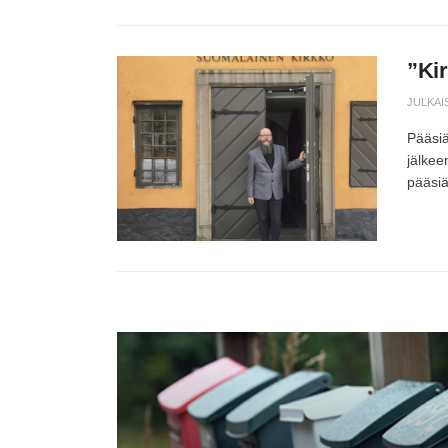
”Kir
JULKAI
Pääsiä
jälkeen
pääsiä